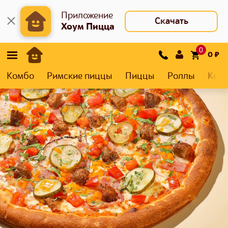
Приложение
Скачать
Хоум Пицца
0
0
₽
Комбо
Римские пиццы
Пиццы
Роллы
Кеса