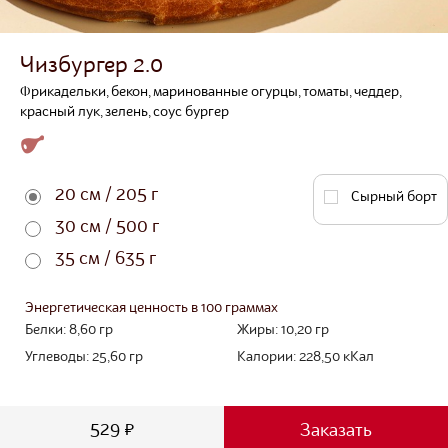
Чизбургер 2.0
Фрикадельки, бекон, маринованные огурцы, томаты, чеддер,
красный лук, зелень, соус бургер
20 см / 205 г
Сырный борт
30 см / 500 г
35 см / 635 г
Энергетическая ценность в 100 граммах
Белки:
8,60
гр
Жиры:
10,20
гр
Углеводы:
25,60
гр
Калории:
228,50
кКал
529 ₽
Заказать