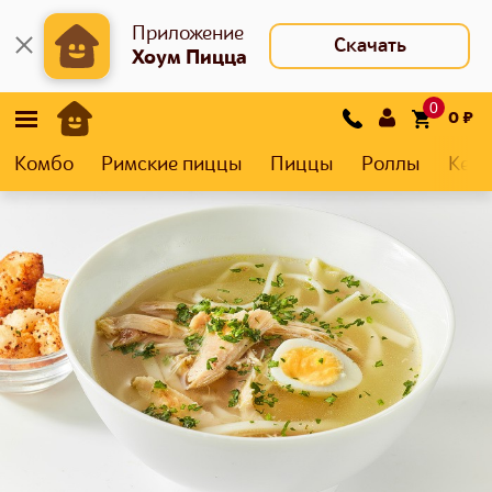
Приложение
Скачать
Хоум Пицца
0
0
₽
Комбо
Римские пиццы
Пиццы
Роллы
Кеса