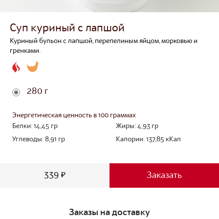
Суп куриный с лапшой
Куриный бульон с лапшой, перепелиным яйцом, морковью и
гренками.
280 г
Энергетическая ценность в 100 граммах
Белки:
14,45
гр
Жиры:
4,93
гр
Углеводы:
8,91
гр
Калории:
137,85
кКал
339 ₽
Заказать
Заказы на доставку