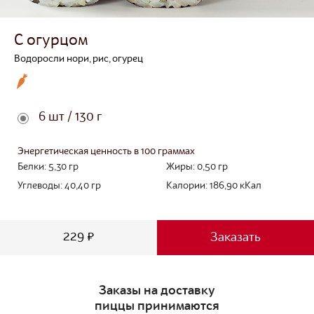
С огурцом
Водоросли нори, рис, огурец
6 шт / 130 г
Энергетическая ценность в 100 граммах
Белки:
5,30
гр
Жиры:
0,50
гр
Углеводы:
40,40
гр
Калории:
186,90
кКал
229 ₽
Заказать
Заказы на доставку
пиццы принимаются