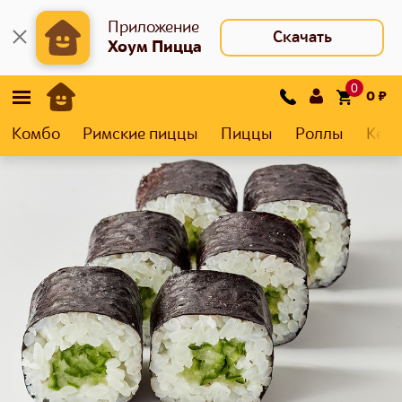
Приложение
Скачать
Хоум Пицца
0
0
₽
Комбо
Римские пиццы
Пиццы
Роллы
Кеса