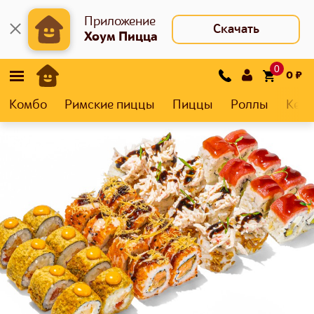
Приложение
Скачать
Хоум Пицца
0
0
₽
Комбо
Римские пиццы
Пиццы
Роллы
Кеса