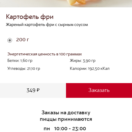
Картофель фри
Жареный картофель фри с сырным соусом
200 г
Энергетическая ценность в 100 граммах
Белки:
1,60
гр
Жиры:
3,90
гр
Углеводы:
21,10
гр
Калории:
192,50
кКал
349 ₽
Заказать
Заказы на доставку
пиццы принимаются
пн
10:00 - 23:00