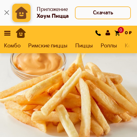
Приложение
Скачать
Хоум Пицца
0
0
₽
Комбо
Римские пиццы
Пиццы
Роллы
Кеса