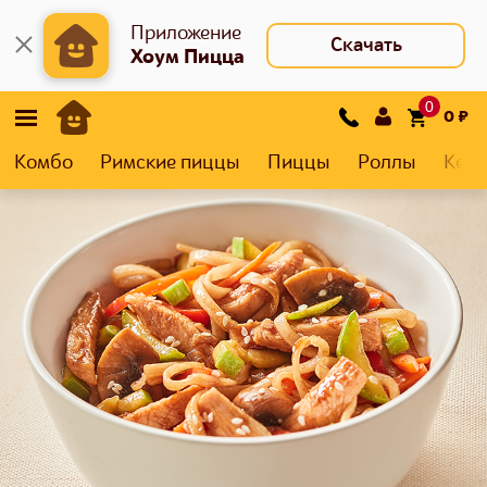
Приложение
Скачать
Хоум Пицца
0
0
₽
Комбо
Римские пиццы
Пиццы
Роллы
Кеса