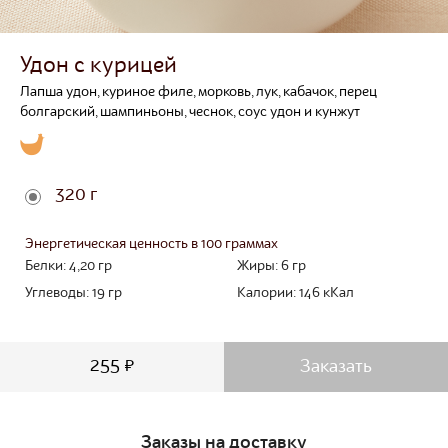
Удон с курицей
Лапша удон, куриное филе, морковь, лук, кабачок, перец
болгарский, шампиньоны, чеснок, соус удон и кунжут
320 г
Энергетическая ценность в 100 граммах
Белки:
4,20
гр
Жиры:
6
гр
Углеводы:
19
гр
Калории:
146
кКал
255 ₽
Заказать
Заказы на доставку