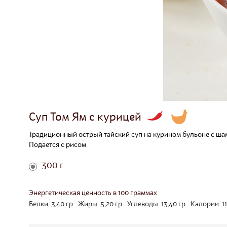
Суп Том Ям с курицей
Традиционный острый тайский суп на курином бульоне с шам
Подается с рисом
300 г
Энергетическая ценность в 100 граммах
Белки:
3,40
гр
Жиры:
5,20
гр
Углеводы:
13,40
гр
Калории:
1