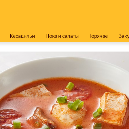
Кесадильи
Поке и салаты
Горячее
Зак