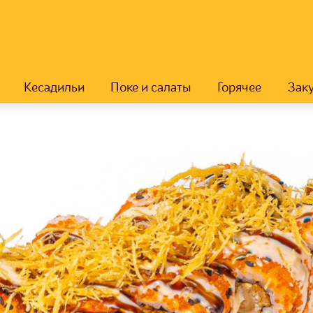
Кесадильи
Поке и салаты
Горячее
Зак