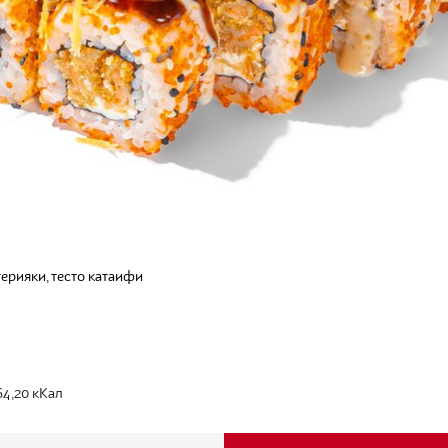
терияки, тесто катаифи
64,20
кКал