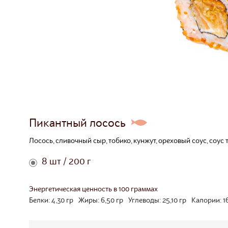
Пикантный лосось
Лосось, сливочный сыр, тобико, кунжут, ореховый соус, соус 
8 шт / 200 г
Энергетическая ценность в 100 граммах
Белки:
4,30
гр
Жиры:
6,50
гр
Углеводы:
25,10
гр
Калории:
1