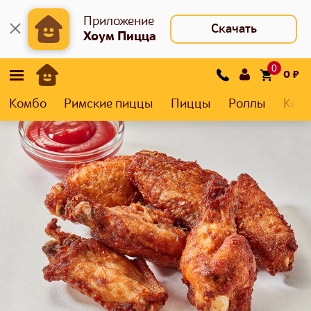
Приложение
Скачать
Хоум Пицца
0
0
₽
Комбо
Римские пиццы
Пиццы
Роллы
Кеса