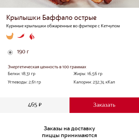
Крылышки Баффало острые
Куриные крылышки обжаренные во фритюре с Кетчупом
190 г
Энергетическая ценность в 100 граммах
Белки:
18,31
гр
Жиры:
16,56
гр
Углеводы:
2,61
гр
Калории:
232,74
кКал
465 ₽
Заказать
Заказы на доставку
пиццы принимаются