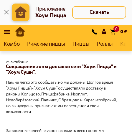
Приложение
Скачать
Хоум Пицца
0
0
₽
Комбо
Римские пиццы
Пиццы
Роллы
Кеса
24 октября 22
Сокращение зоны доставки сети "Хоум Пицца" и
"Хоум Суши".
Нам не легко это сообщать, но мы должны. Долгое время
"Хоум Пицца" и "Хоум Суши" осуществляли доставку в
районы Кольцово, Птицефабрика, Изоплит,
Новоберёзовский, Палникс, Образцово и Карасьеозёрский,
но вынуждены признаться: мы переоценили свои
возможности.
Заряженные идеей вкусно накормить весь город, мы