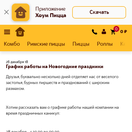
Приложение
Скачать
Хоум Пицца
0
0
₽
Комбо
Римские пиццы
Пиццы
Роллы
Кеса
26 декабря 18
График работы на Новогодние праздники
Друзья, буквально несколько дней отделяет нас от веселого
застолья, бурных пиршеств и празднований с широким
размахом.
Хотим рассказать вам о графике работы нашей компании на
время праздничных каникул:
28 декабря - с 10.00 до 00.00