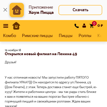
Приложение
Скачать
Хоум Пицца
0
0
₽
Комбо
Римские пиццы
Пиццы
Роллы
Кеса
19 ноября 18
Открылся новый филиал на Ленина 49
Друзья!
У нас отличная новость!
Мы запустили работу ПЯТОГО
филиала
УРАА
!!)))
Он находится по адресу ул
.Л
енина, 49
(Дом Печати), 2 этаж. Теперь доставка станет еще быстрей,
ю-
хууу
! Жители и работники центра - мы так рады стать ближе
к вам и появляться на ваших порогах быстрее обычно с
горячущей
пиццей и свежайшими роллами. Ждем ваших
заказов!