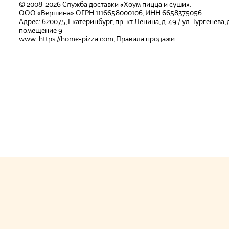
© 2008-2026
Служба доставки «Хоум пицца и суши».
ООО «Вершина»
ОГРН 1116658000106, ИНН 6658375056
Адрес:
620075
,
Екатеринбург
,
пр-кт Ленина, д. 49 / ул. Тургенева, д.
помещение 9
www:
https://home-pizza.com
,
Правила продажи