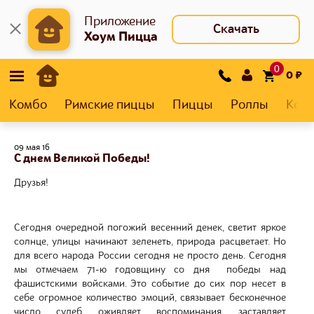
Приложение
Скачать
Хоум Пицца
0
0
₽
Комбо
Римские пиццы
Пиццы
Роллы
Кеса
09 мая 16
С днем Великой Победы!
Друзья!
Сегодня очередной погожий весенний денек, светит яркое
солнце, улицы начинают зеленеть, природа расцветает. Но
для всего народа России сегодня не просто день. Сегодня
мы отмечаем 71-ю годовщину со дня победы над
фашистскими войсками. Это событие до сих пор несет в
себе огромное количество эмоций, связывает бесконечное
число судеб, оживляет воспоминания, заставляет