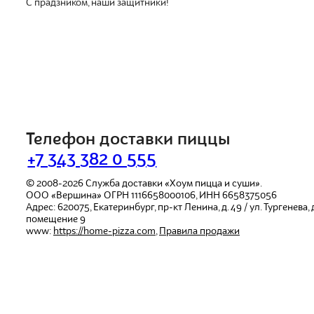
С прадзником, наши защитники!
Телефон доставки пиццы
+7 343 382 0 555
© 2008-2026
Служба доставки «Хоум пицца и суши».
ООО «Вершина»
ОГРН 1116658000106, ИНН 6658375056
Адрес:
620075
,
Екатеринбург
,
пр-кт Ленина, д. 49 / ул. Тургенева, д.
помещение 9
www:
https://home-pizza.com
,
Правила продажи